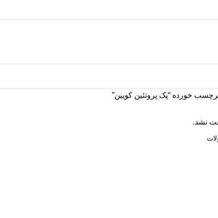
چسب خورده “پک پروتئین کویین”
ت نشد.