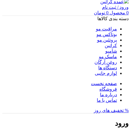
ورود / ثبت نام
0
محصول
0
تومان
دسته بندی کالاها
مراقبت مو
بوتاکس مو
پروتئین مو
کراتین
شامپو
ماسک مو
روغن آرگان
دستگاه ها
لوازم جانبی
صفحه نخست
فروشگاه
درباره ما
تماس با ما
% تخفیف های روز
ورود