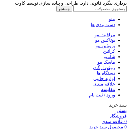
برداری پیگرد قانونی دارد. طراحی و پیاده سازی توسط کاوت
جستجو
منو
دسته بندی ها
مراقبت مو
بوتاکس مو
پروتئین مو
کراتین
شامپو
ماسک مو
روغن آرگان
دستگاه ها
لوازم جانبی
علاقه مندی
مقایسه
ورود / ثبت نام
سبد خرید
بستن
فروشگاه
0
علاقه مندی
0
محصول
سبد خرید