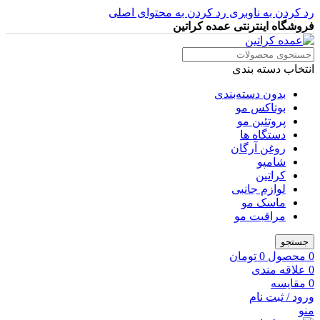
رد کردن به ناوبری
رد کردن به محتوای اصلی
فروشگاه اینترنتی عمده کراتین
انتخاب دسته بندی
بدون دسته‌بندی
بوتاکس مو
پروتئین مو
دستگاه ها
روغن آرگان
شامپو
کراتین
لوازم جانبی
ماسک مو
مراقبت مو
جستجو
0
محصول
0
تومان
0
علاقه مندی
0
مقایسه
ورود / ثبت نام
منو