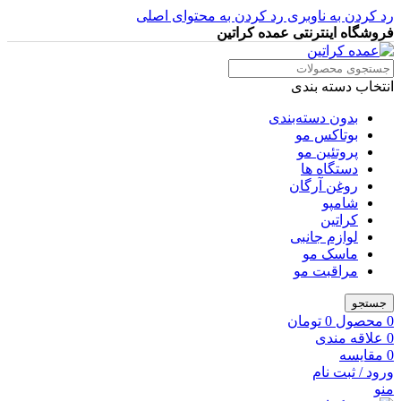
رد کردن به ناوبری
رد کردن به محتوای اصلی
فروشگاه اینترنتی عمده کراتین
انتخاب دسته بندی
بدون دسته‌بندی
بوتاکس مو
پروتئین مو
دستگاه ها
روغن آرگان
شامپو
کراتین
لوازم جانبی
ماسک مو
مراقبت مو
جستجو
0
محصول
0
تومان
0
علاقه مندی
0
مقایسه
ورود / ثبت نام
منو