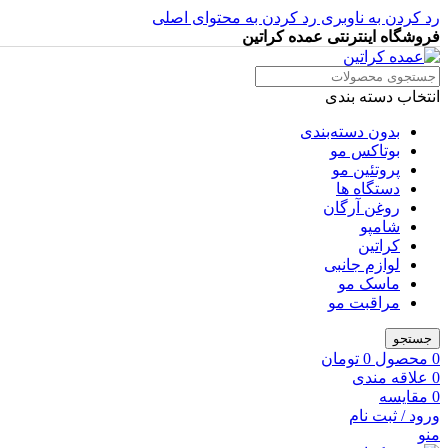
رد کردن به ناوبری
رد کردن به محتوای اصلی
فروشگاه اینترنتی عمده کراتین
انتخاب دسته بندی
بدون دسته‌بندی
بوتاکس مو
پروتئین مو
دستگاه ها
روغن آرگان
شامپو
کراتین
لوازم جانبی
ماسک مو
مراقبت مو
جستجو
0
محصول
0
تومان
0
علاقه مندی
0
مقایسه
ورود / ثبت نام
منو