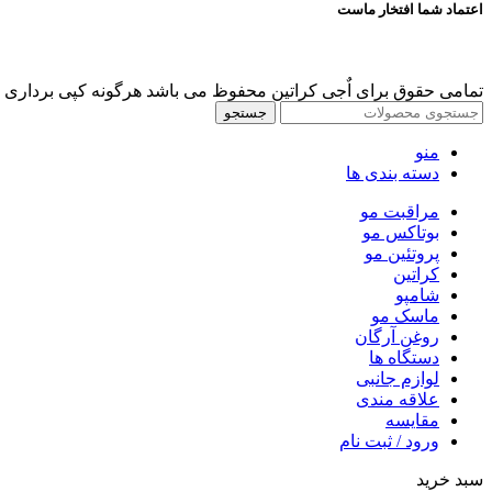
اعتماد شما افتخار ماست
تمامی حقوق برای اٌجی کراتین محفوظ می باشد هرگونه کپی برداری پ
جستجو
منو
دسته بندی ها
مراقبت مو
بوتاکس مو
پروتئین مو
کراتین
شامپو
ماسک مو
روغن آرگان
دستگاه ها
لوازم جانبی
علاقه مندی
مقایسه
ورود / ثبت نام
سبد خرید