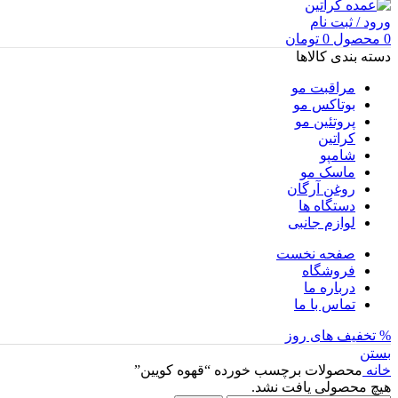
ورود / ثبت نام
0
محصول
0
تومان
دسته بندی کالاها
مراقبت مو
بوتاکس مو
پروتئین مو
کراتین
شامپو
ماسک مو
روغن آرگان
دستگاه ها
لوازم جانبی
صفحه نخست
فروشگاه
درباره ما
تماس با ما
% تخفیف های روز
بستن
خانه
محصولات برچسب خورده “قهوه کویین”
هیچ محصولی یافت نشد.